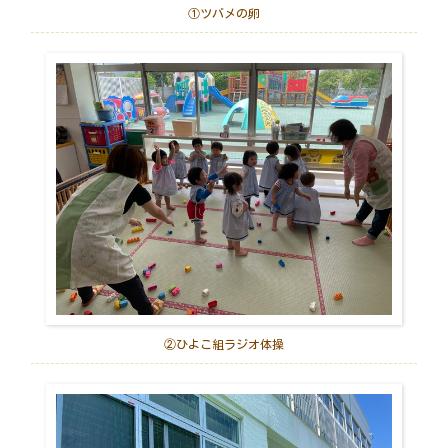
①ツバメの卵
②ひよこ組ラジオ体操