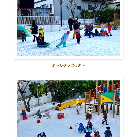
よ～しひっぱるよ～