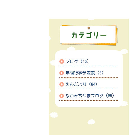
ブログ (16)
年間行事予定表 (6)
えんだより (64)
なかみちやまブログ (89)