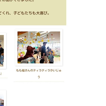
てくれ、子どもたちも大喜び。
もも組さんのティラティラかいじゅ
」
う