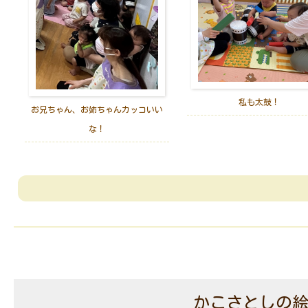
私も太鼓！
お兄ちゃん、お姉ちゃんカッコいい
な！
かこさとしの