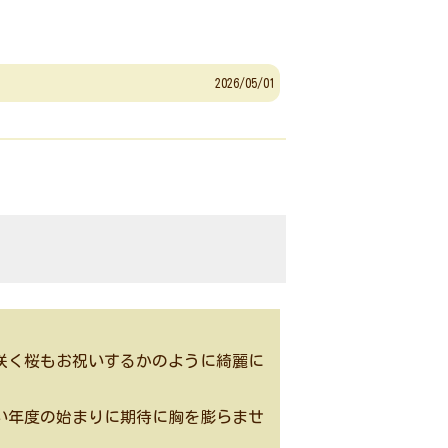
2026/05/01
で
咲く桜もお祝いするかのように綺麗に
い年度の始まりに期待に胸を膨らませ