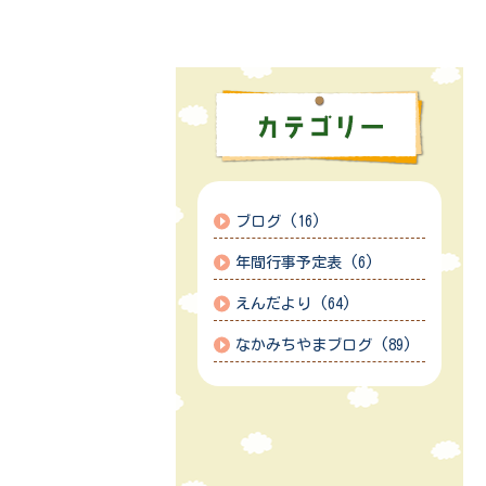
ブログ (16)
年間行事予定表 (6)
えんだより (64)
なかみちやまブログ (89)